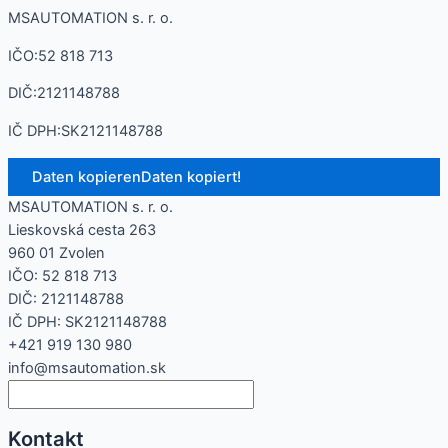
MSAUTOMATION s. r. o.
IČO:
52 818 713
DIČ:
2121148788
IČ DPH:
SK2121148788
Daten kopieren
Daten kopiert!
MSAUTOMATION s. r. o.
Lieskovská cesta 263
960 01 Zvolen
IČO: 52 818 713
DIČ: 2121148788
IČ DPH: SK2121148788
+421 919 130 980
info@msautomation.sk
Kontakt